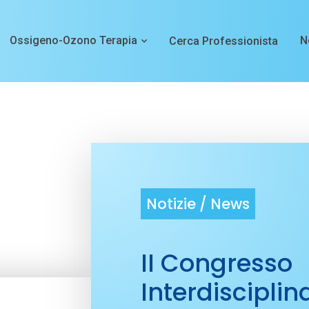
Ossigeno-Ozono Terapia
N
Cerca Professionista
Notizie /
News
II Congresso
Interdiscipli