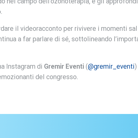
 nel campo dell’ozonoterapia, e gli approfondim
.
ardare il videoracconto per rivivere i momenti sa
tinua a far parlare di sé, sottolineando l’impor
ina Instagram di
Gremir Eventi
(
@gremir_eventi
)
 emozionanti del congresso.