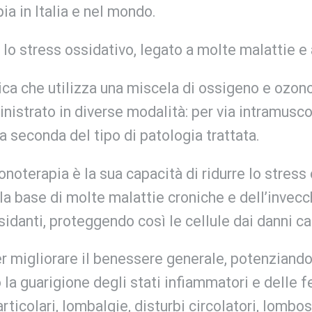
a in Italia e nel mondo.
lo stress ossidativo, legato a molte malattie e 
ca che utilizza una miscela di ossigeno e ozono
strato in diverse modalità: per via intramuscola
 a seconda del tipo di patologia trattata.
zonoterapia è la sua capacità di ridurre lo stres
lla base di molte malattie croniche e dell’invecc
idanti, proteggendo così le cellule dai danni caus
er migliorare il benessere generale, potenziando
la guarigione degli stati infiammatori e delle fe
rticolari, lombalgie, disturbi circolatori, lombo